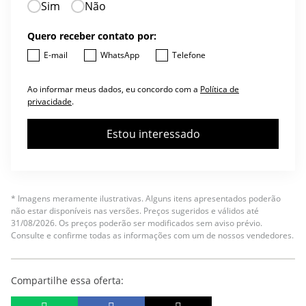
Sim
Não
Quero receber contato por:
E-mail
WhatsApp
Telefone
Ao informar meus dados, eu concordo com a
Política de
privacidade
.
Estou interessado
* Imagens meramente ilustrativas. Alguns itens apresentados poderão
não estar disponíveis nas versões. Preços sugeridos e válidos até
31/08/2026. Os preços poderão ser modificados sem aviso prévio.
Consulte e confirme todas as informações com um de nossos vendedores.
Compartilhe essa oferta: