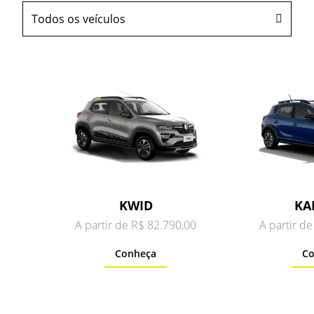
Todos os veículos
KWID
KA
A partir de R$ 82.790,00
A partir d
Conheça
Co