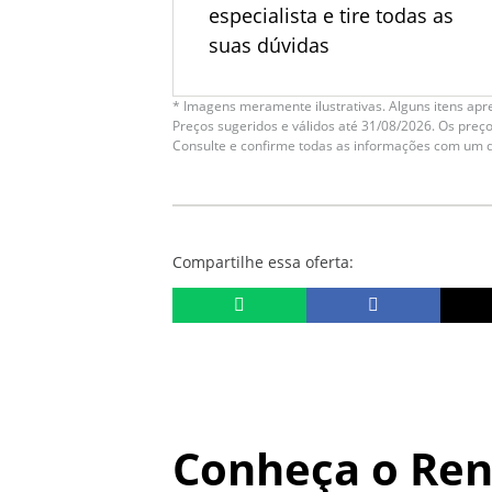
especialista e tire todas as
suas dúvidas
* Imagens meramente ilustrativas. Alguns itens apr
Preços sugeridos e válidos até 31/08/2026. Os preç
Consulte e confirme todas as informações com um 
Compartilhe essa oferta:
Conheça o
Ren