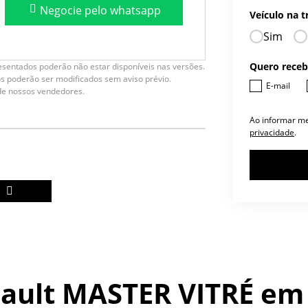
Negocie pelo whatsapp
Veículo na t
Sim
Quero receb
esentados poderão não estar disponíveis nas versões.
os poderão ser modificados sem aviso prévio.
E-mail
de nossos vendedores.
Ao informar m
privacidade
.
ault MASTER VITRÉ
em 