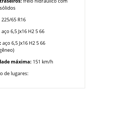
 traseiros:
freio hidráulico com
 sólidos
:
225/65 R16
:
aço 6,5 Jx16 H2 5 66
:
aço 6,5 Jx16 H2 5 66
gêneo)
idade máxima:
151 km/h
 de lugares: