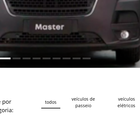
veículos de
veículos
e por
todos
passeio
elétricos
goria: