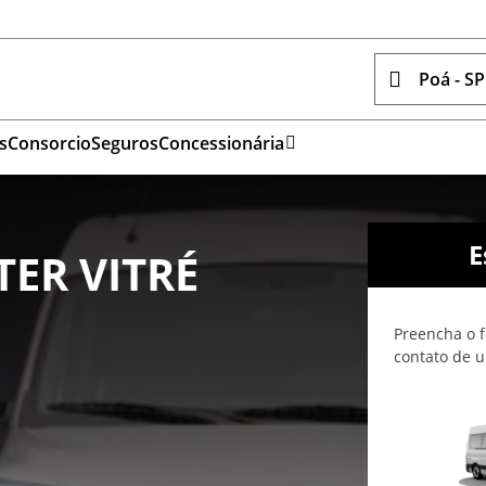
Poá - SP
s
Consorcio
Seguros
Concessionária
E
ER VITRÉ
Preencha o f
contato de u