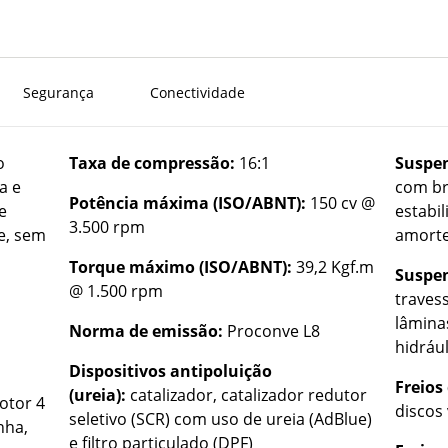
Segurança
Conectividade
o
Taxa de compressão:
16:1
Suspen
a e
com br
Potência máxima (ISO/ABNT):
150 cv @
e
estabil
3.500 rpm
ne, sem
amorte
Torque máximo (ISO/ABNT):
39,2 Kgf.m
Suspen
@ 1.500 rpm
travess
lâmina
Norma de emissão:
Proconve L8
hidráu
Dispositivos antipoluição
Freios
(ureia):
catalizador, catalizador redutor
otor 4
discos
seletivo (SCR) com uso de ureia (AdBlue)
nha,
e filtro particulado (DPF)