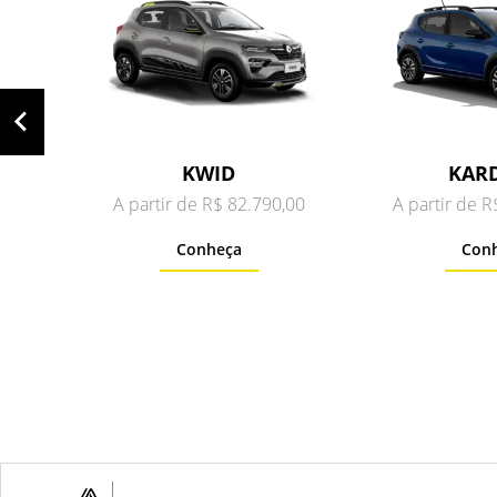
KWID
KAR
A partir de R$ 82.790,00
A partir de 
Conheça
Con