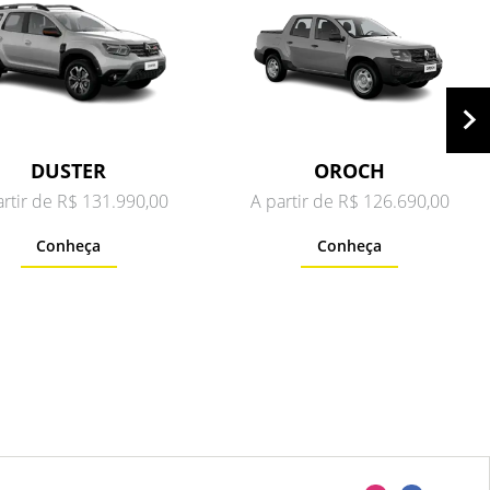
DUSTER
OROCH
artir de R$ 131.990,00
A partir de R$ 126.690,00
Conheça
Conheça