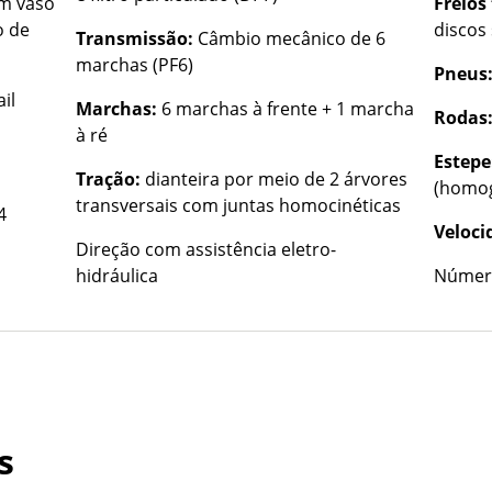
om vaso
Freios
o de
discos
Transmissão:
Câmbio mecânico de 6
marchas (PF6)
Pneus
il
Marchas:
6 marchas à frente + 1 marcha
Rodas
à ré
Estepe
Tração:
dianteira por meio de 2 árvores
(homo
transversais com juntas homocinéticas
4
Veloc
Direção com assistência eletro-
hidráulica
Número
s