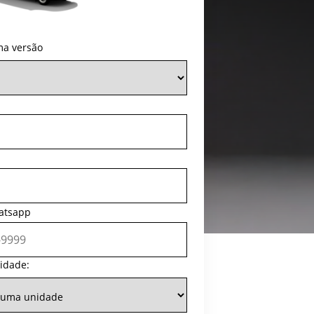
ma versão
atsapp
idade: