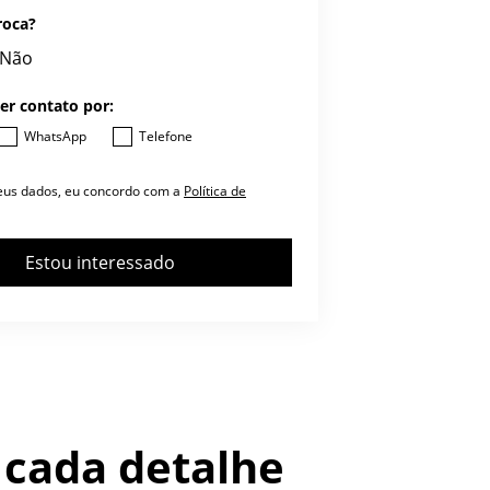
roca?
Não
er contato por:
WhatsApp
Telefone
eus dados, eu concordo com a
Política de
Estou interessado
cada detalhe