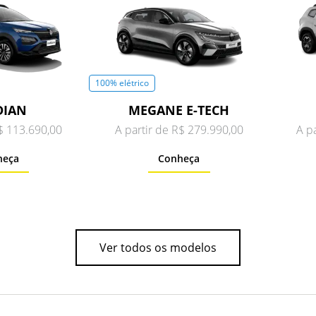
100% elétrico
DIAN
MEGANE E-TECH
R$ 113.690,00
A partir de R$ 279.990,00
A p
heça
Conheça
Ver todos os modelos