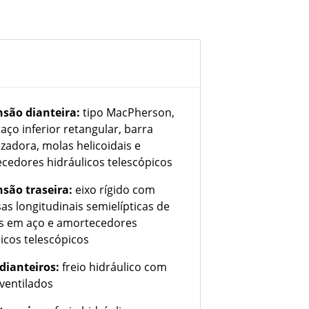
são dianteira:
tipo MacPherson,
aço inferior retangular, barra
izadora, molas helicoidais e
cedores hidráulicos telescópicos
são traseira:
eixo rígido com
as longitudinais semielípticas de
s em aço e amortecedores
licos telescópicos
 dianteiros:
freio hidráulico com
 ventilados