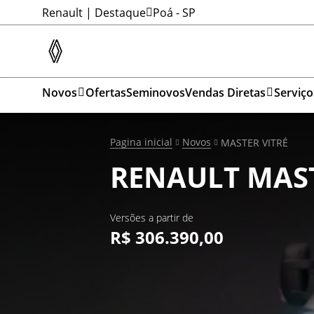
Renault | Destaque
Poá - SP
Novos
Ofertas
Seminovos
Vendas Diretas
Serviço
Pagina inicial
Novos
MASTER VITRÉ
RENAULT
MAST
Versões a partir de
R$ 306.390,00