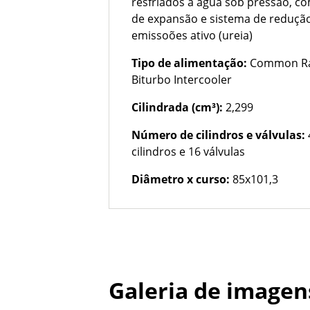
resfriados a água sob pressão, c
de expansão e sistema de reduçã
emissoões ativo (ureia)
Tipo de alimentação:
Common Ra
Biturbo Intercooler
Cilindrada (cm³):
2,299
Número de cilindros e válvulas:
cilindros e 16 válvulas
Diâmetro x curso:
85x101,3
Galeria de imagen